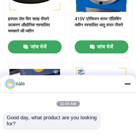
कारखाने का दौरा
इस्पात पोत सिर सतह पीसने
415V प्रेसिजन वायर पॉलिशिंग
उपकरण औद्योगिक स्वचालित
मशीन स्वचालित धातु वायर पीसने
चमकाने की मशीन
गुणवत्ता नियंत्रण
जांच भेजें
जांच भेजें
हमसे संपर्क करें
समाचार
sale
मामले
11:15 AM
एक उद्धरण का अनुरोध करें
Good day, what product are you looking 
for?
स्टील शीट 5800 मिमी वेल्ड
आईएसओ9001 स्टील वायर रॉड
प्लैनिशर वेल्डिंग सीम क्रशिंग मशीन
सतह के लिए स्वचालित पॉलिशिंग
टैंक पॉलिशिंग मशीन