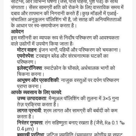
सेटिंग्स, और विभिन्न घर्षणों (जैसे, पीस पहियों, पुश पैड) के साथ
संगतता। सेंसर सामग्री क्षति को रोकने के लिए वास्तविक समय में
दबाव और तापमान की निगरानी करते हैं।कुछ मॉडलों में एआई-
संचालित अनुकूलन पॉलिशिंग भी है, जो सतह की अनियमितताओं
के आधार पर स्व-समायोजन करता है।
आवेदन
इस मशीनरी का व्यापक रूप से निर्दोष परिष्करण की आवश्यकता
वाले उद्योगों में उपयोग किया जाता हैः
मोटर वाहन
: इंजन भागों, पहियों और परिष्करण को चमकाना।
एयरोस्पेस
: टरबाइन ब्लेड और संरचनात्मक घटकों का
परिष्करण।
इलेक्ट्रॉनिक्स
: स्मार्टफ़ोन के घोंसले, अर्धचालक भागों को
चिकना करना।
आभूषण और प्रकाशिकी
: नाजुक वस्तुओं पर दर्पण परिष्करण
प्राप्त करना।
आपके व्यवसाय के लिए फायदे
उच्च उत्पादकता
: मैन्युअल पॉलिशिंग की तुलना में 3×5 गुना
तेज़ प्रक्रिया करता है।
लागत प्रभावी
: श्रम लागत और सामग्री की बर्बादी को कम
करता है।
निरंतर गुणवत्ता
: तंग सहिष्णुता बनाए रखता है (जैसे, Ra 0.1 ‰
0.4 μm) ।
बहुमुखी प्रतिभा
: जटिल ज्यामिति (घुमावदार, कोणीय या सपाट