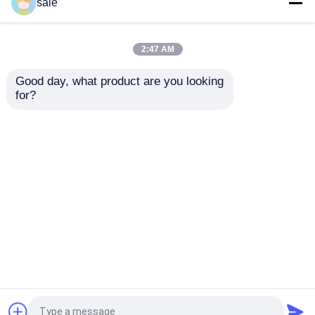
स्टील मेटल वायर 2m/S
120 - 200 मीटर/घंटा
sale
पॉलिशिंग मशीन रॉड्स सैंडिंग
स्वचालित रॉड जंग हटाने की
डेस्केल स्लीविंग मशीन
मशीन तार की सतह पीसना
2:47 AM
सबसे अच्छी कीमत
सबसे अच्छी कीमत
Good day, what product are you looking 
for?
हमसे संपर्क करें
हमसे संपर्क करें
और देखो
होम
हमारे बारे में
हमसे संपर्क करें
साइटमैप
गोपनीयता नीति
गुणवत्ता
टैंक पॉलिशिंग मशीन
चीन का कारखाना.Copyright ©
2026 HEFEI TRANCAR INDUSTRIES CO.,LTD. All