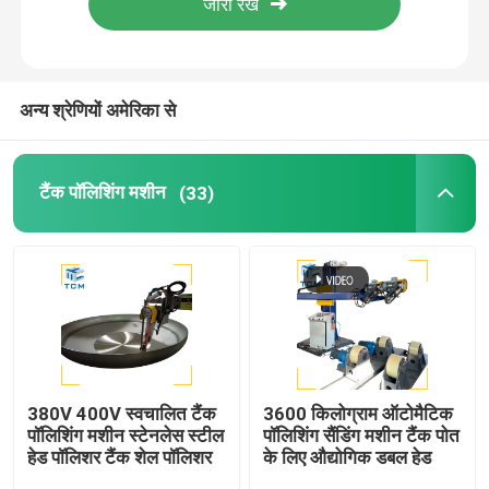
कारखाने का दौरा
अन्य श्रेणियों अमेरिका से
गुणवत्ता नियंत्रण
टैंक पॉलिशिंग मशीन
(33)
हमसे संपर्क करें
समाचार
मामले
एक उद्धरण का अनुरोध करें
380V 400V स्वचालित टैंक
3600 किलोग्राम ऑटोमैटिक
पॉलिशिंग मशीन स्टेनलेस स्टील
पॉलिशिंग सैंडिंग मशीन टैंक पोत
हेड पॉलिशर टैंक शेल पॉलिशर
के लिए औद्योगिक डबल हेड
टैंक पॉलिशिंग मशीन