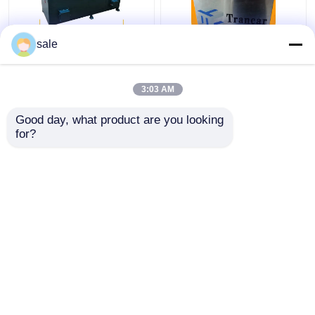
sale
स्टील मेटल वायर 2m/S
120 - 200 मीटर/घंटा
पॉलिशिंग मशीन रॉड्स सैंडिंग
स्वचालित रॉड जंग हटाने की
डेस्केल स्लीविंग मशीन
मशीन तार की सतह पीसना
3:03 AM
सबसे अच्छी कीमत
सबसे अच्छी कीमत
Good day, what product are you looking 
for?
हमसे संपर्क करें
हमसे संपर्क करें
और देखो
होम
हमारे बारे में
हमसे संपर्क करें
साइटमैप
गोपनीयता नीति