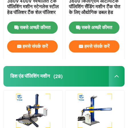
380V 400V स्वचालित टैंक
3600 किलोग्राम ऑटोमैटिक
पॉलिशिंग मशीन स्टेनलेस स्टील
पॉलिशिंग सैंडिंग मशीन टैंक पोत
हेड पॉलिशर टैंक शेल पॉलिशर
के लिए औद्योगिक डबल हेड
वेल्ड पॉलिशिंग मशीन
सबसे अच्छी कीमत
सबसे अच्छी कीमत
शंकु झुकने की मशीन
हमसे संपर्क करें
हमसे संपर्क करें
पॉलिशिंग उपभोग्य
वेल्डिंग मशीनें
डिश एंड पॉलिशिंग मशीन
(28)