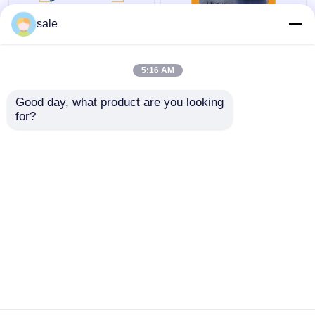
स्टील मेटल वायर 2m/S
120 - 200 मीटर/घंटा
sale
पॉलिशिंग मशीन रॉड्स सैंडिंग
स्वचालित रॉड जंग हटाने की
डेस्केल स्लीविंग मशीन
मशीन तार की सतह पीसना
5:16 AM
सबसे अच्छी कीमत
सबसे अच्छी कीमत
Good day, what product are you looking 
for?
हमसे संपर्क करें
हमसे संपर्क करें
और देखो
होम
हमारे बारे में
हमसे संपर्क करें
साइटमैप
गोपनीयता नीति