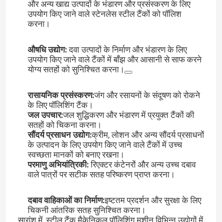
और अन्य खाद्य उत्पादों के भंडारण और प्रसंस्करण के लिए
उपयोग किए जाने वाले स्टेनलेस स्टील टैंकों को पॉलिश
करना।
डिश एंड पॉलिशिंग मशीन
औषधि उद्योग:
दवा उत्पादों के निर्माण और भंडारण के लिए
सीएनसी पॉलिशिंग मशीन
उपयोग किए जाने वाले टैंकों में बाँझ और आसानी से साफ करने
योग्य सतहों को सुनिश्चित करना।
स्वचालित पाइप पॉलिशिंग मशीन
रासायनिक प्रसंस्करण:
जंग और रसायनों के संदूषण को रोकने
के लिए पॉलिशिंग टैंक।
जल उपचार:
जल शुद्धिकरण और भंडारण में प्रयुक्त टैंकों की
तार पॉलिशिंग मशीन
सतहों को चिकना करना।
सौंदर्य प्रसाधन उद्योग:
क्रीम, लोशन और अन्य सौंदर्य प्रसाधनों
के उत्पादन के लिए उपयोग किए जाने वाले टैंकों में उच्च
शीट पॉलिशिंग मशीन
स्वच्छता मानकों को बनाए रखना।
परमाणु अभियांत्रिकी:
रिएक्टर कंटेनरों और अन्य उच्च दबाव
वाले पात्रों पर सटीक सतह परिष्करण प्राप्त करना।
स्टील कोहनी स्वचालित चमकाने की मशीन
दबाव वाहिकाओं का निर्माण:
इष्टतम प्रदर्शन और सुरक्षा के लिए
चिकनी आंतरिक सतह सुनिश्चित करना।
वेल्ड प्लेनर
सारांश में, स्टील टैंक मैकेनिकल पॉलिशिंग मशीन विभिन्न उद्योगों में