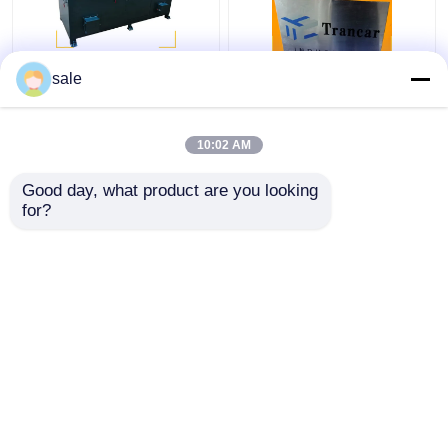
स्टील मेटल वायर 2m/S
120 - 200 मीटर/घंटा
sale
पॉलिशिंग मशीन रॉड्स सैंडिंग
स्वचालित रॉड जंग हटाने की
डेस्केल स्लीविंग मशीन
मशीन तार की सतह पीसना
10:02 AM
सबसे अच्छी कीमत
सबसे अच्छी कीमत
Good day, what product are you looking 
for?
हमसे संपर्क करें
हमसे संपर्क करें
और देखो
होम
हमारे बारे में
हमसे संपर्क करें
साइटमैप
गोपनीयता नीति