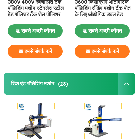
380V 400V स्वचालित टैंक
3600 किलोग्राम ऑटोमैटिक
पॉलिशिंग मशीन स्टेनलेस स्टील
पॉलिशिंग सैंडिंग मशीन टैंक पोत
हेड पॉलिशर टैंक शेल पॉलिशर
के लिए औद्योगिक डबल हेड
वेल्ड पॉलिशिंग मशीन
सबसे अच्छी कीमत
सबसे अच्छी कीमत
शंकु झुकने की मशीन
हमसे संपर्क करें
हमसे संपर्क करें
पॉलिशिंग उपभोग्य
वेल्डिंग मशीनें
डिश एंड पॉलिशिंग मशीन
(28)