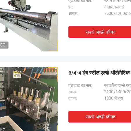
प्रोडक्ट का नाम:
स्टील सिलेंडर बाहर
रंग:
नीला/लाल/ग्रे
आयाम:
7500x1200x12
सबसे अच्छी कीमत
DEO
3/4-4 इंच स्टील एल्बो ऑटोमैटिक 
प्रोडक्ट का नाम:
स्वचालित एल्बो ग्र
आयाम:
2100x1400x20
वज़न:
1300 किग्रा
सबसे अच्छी कीमत
DEO