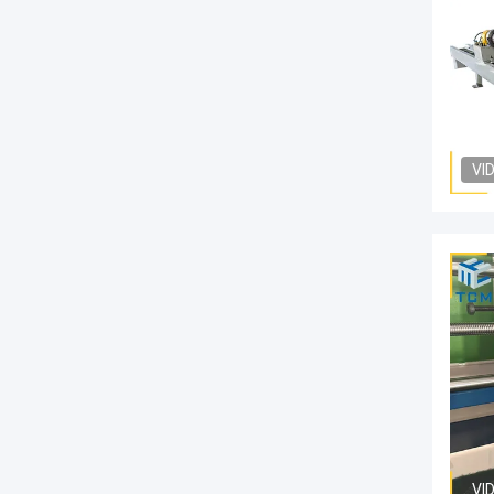
VI
VI