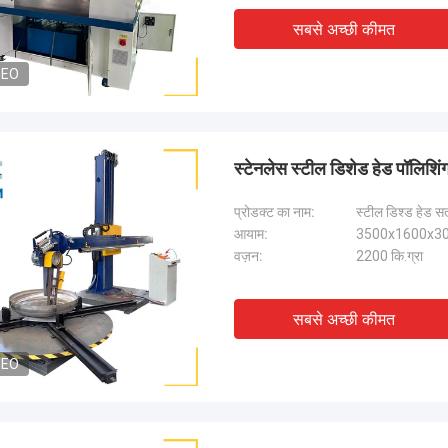
सबसे अच्छी कीमत
DEO
स्टेनलेस स्टील डिशेड हेड पॉलिशि
प्रोडक्ट का नाम:
स्टील डिश्ड हेड स
आयाम:
3500x1600x30
वज़न:
2200 कि.ग्रा
सबसे अच्छी कीमत
DEO