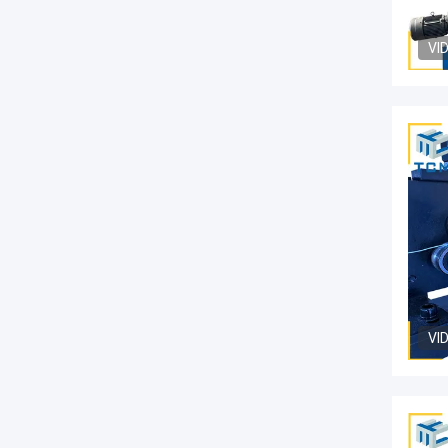
VI
VI