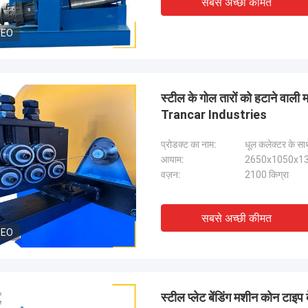
सबसे अच्छी कीमत
DEO
स्टील के गोल तारों को हटाने वा
Trancar Industries
प्रोडक्ट का नाम:
धूल कलेक्टर के सा
आयाम:
2650x1050x13
वज़न:
2100 किग्रा
सबसे अच्छी कीमत
DEO
स्टील प्लेट बेंडिंग मशीन कोन टाइप 