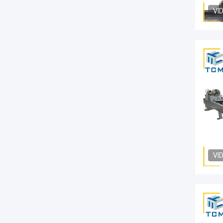
VI
VI