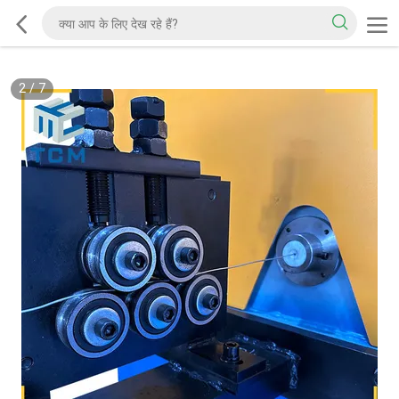
2
/
7