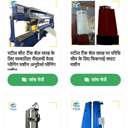
स्टील शीट टैंक शेल सतह के
स्टील टैंक शेल सतह पर परिधि
लिए स्वचालित पीएलसी वेल्ड
सीम के लिए चिकनाई सपाट
प्लैनिंग मशीन अनुदैर्ध्य प्लैनिंग
मशीन
मशीन
जांच भेजें
जांच भेजें
घर
उत्पाद
हमारे बारे में