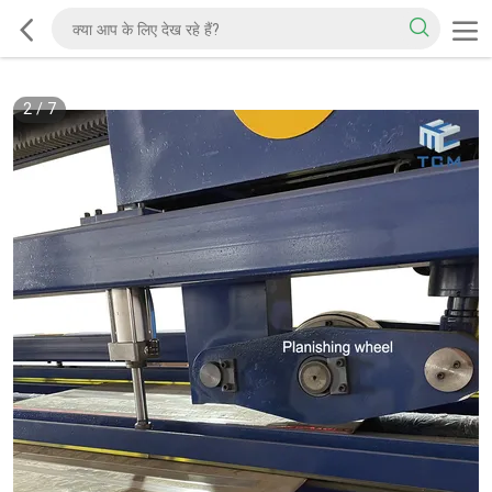
2
/
7