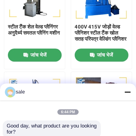
कारखाने का दौरा
स्टील टैंक शेल वेल्ड प्लैनिंगर
400V 415V जोड़ों वेल्ड
अनुदैर्ध्य समतल प्लैनिंग मशीन
प्लैनिशर स्टील टैंक खोल
गुणवत्ता नियंत्रण
सतह परिपत्र वेल्डिंग प्लैनिशर
जांच भेजें
जांच भेजें
हमसे संपर्क करें
समाचार
sale
मामले
6:44 PM
एक उद्धरण का अनुरोध करें
Good day, what product are you looking 
for?
टैंक पॉलिशिंग मशीन
कस्टम स्टील टैंक अनुदैर्ध्य
सिलेंडर शेल सतह परिधि जोड़ों