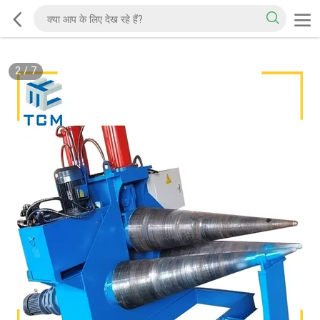
2
/
7