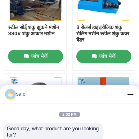
कारखाने का दौरा
स्टील सीई शंकु झुकने मशीन
3 रोलर्स हाइड्रोलिक शंकु
380V शंकु आकार मशीन
रोलिंग मशीन स्टील शंकु कवर
गुणवत्ता नियंत्रण
बेंडर
जांच भेजें
जांच भेजें
हमसे संपर्क करें
समाचार
sale
मामले
2:02 PM
एक उद्धरण का अनुरोध करें
Good day, what product are you looking 
for?
टैंक पॉलिशिंग मशीन
शंकु टैंक कैप हाइड्रोलिक
विशेष शीट धातु शंकु रोलिंग