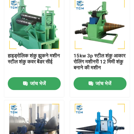
हाइड्रोलिक शंकु झुकने मशीन
15kw 3p स्टील शंकु आकार
स्टील शंकु कवर बेंडर सीई
रोलिंग मशीनरी 12 मिमी शंकु
बनाने की मशीन
जांच भेजें
जांच भेजें
घर
उत्पाद
हमारे बारे में