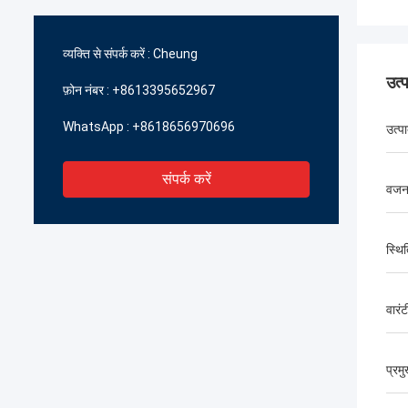
व्यक्ति से संपर्क करें :
Cheung
उत्
फ़ोन नंबर :
+8613395652967
WhatsApp :
+8618656970696
उत्प
संपर्क करें
वज
स्थि
वारंट
प्रम