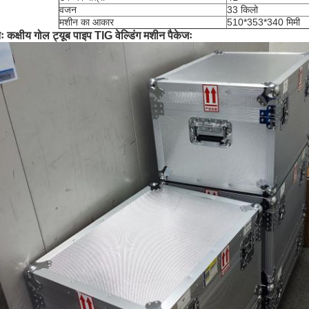
वजन
33 किलो
मशीन का आकार
510*353*340 मिमी
ः कक्षीय गोल ट्यूब पाइप TIG वेल्डिंग मशीन पैकेजः