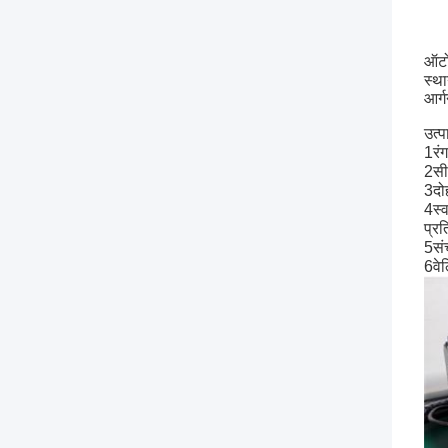
ऑटोम
स्थ
आर्ग
उत्प
1रंग
2सी
3दोह
4स्व
प्रत
5सं
6वेल