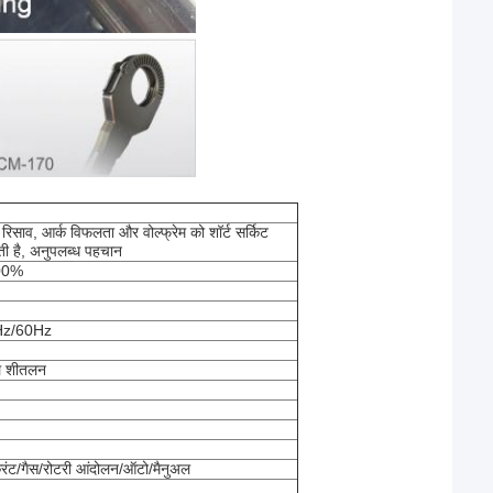
साव, आर्क विफलता और वोल्फ्रेम को शॉर्ट सर्किट
ती है, अनुपलब्ध पहचान
00%
z/60Hz
जल शीतलन
्स करंट/गैस/रोटरी आंदोलन/ऑटो/मैनुअल