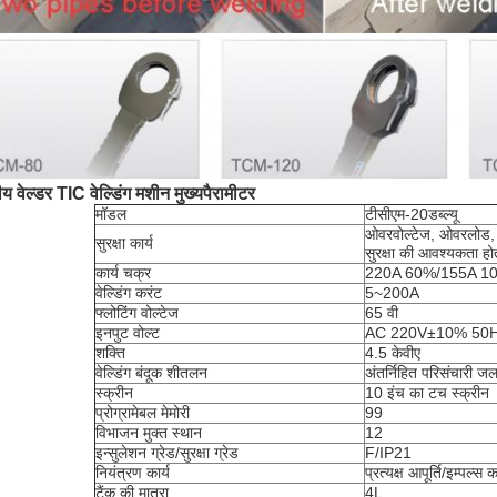
ीय वेल्डर TIC वेल्डिंग मशीन मुख्य
पैरामीटर
मॉडल
टीसीएम-20डब्ल्यू
ओवरवोल्टेज, ओवरलोड, रि
सुरक्षा कार्य
सुरक्षा की आवश्यकता हो
कार्य चक्र
220A 60%/155A 1
वेल्डिंग करंट
5~200A
फ्लोटिंग वोल्टेज
65 वी
इनपुट वोल्ट
AC 220V±10% 50H
शक्ति
4.5 केवीए
वेल्डिंग बंदूक शीतलन
अंतर्निहित परिसंचारी 
स्क्रीन
10 इंच का टच स्क्रीन
प्रोग्रामेबल मेमोरी
99
विभाजन मुक्त स्थान
12
इन्सुलेशन ग्रेड/सुरक्षा ग्रेड
F/IP21
नियंत्रण कार्य
प्रत्यक्ष आपूर्ति/इम्पल
टैंक की मात्रा
4L