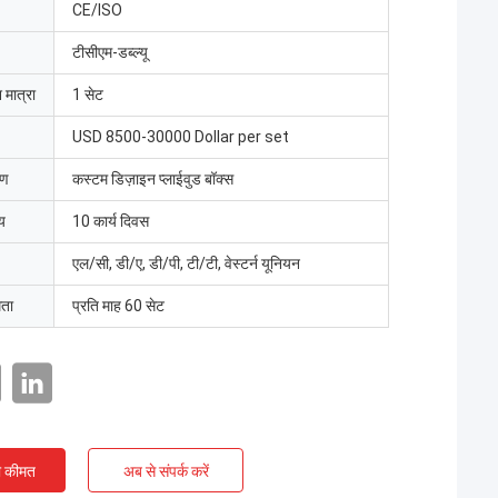
CE/ISO
टीसीएम-डब्ल्यू
 मात्रा
1 सेट
USD 8500-30000 Dollar per set
रण
कस्टम डिज़ाइन प्लाईवुड बॉक्स
य
10 कार्य दिवस
एल/सी, डी/ए, डी/पी, टी/टी, वेस्टर्न यूनियन
मता
प्रति माह 60 सेट
ी कीमत
अब से संपर्क करें