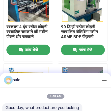
कारखाने का दौरा
स्वच्छता 4 इंच स्टील कोहनी
90 डिग्री स्टील कोहनी
गुणवत्ता नियंत्रण
स्वचालित चमकाने की मशीन
स्वचालित पॉलिशिंग मशीन
पीसने और चमकाने
ASME BPE पीएलसी
हमसे संपर्क करें
जांच भेजें
जांच भेजें
समाचार
मामले
sale
एक उद्धरण का अनुरोध करें
8:48 AM
Good day, what product are you looking 
टैंक पॉलिशिंग मशीन