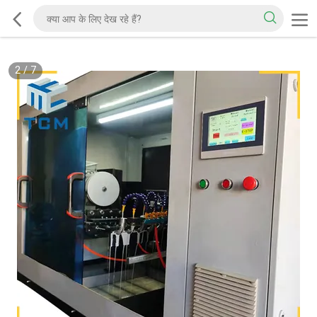
2
/
7