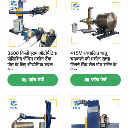
3600 किलोग्राम ऑटोमैटिक
415V स्वचालित धातु
पॉलिशिंग सैंडिंग मशीन टैंक
चमकाने की मशीन सतह
पोत के लिए औद्योगिक डबल
पीसने टैंक शेल पोत शरीर के
हेड
लिए
जांच भेजें
जांच भेजें
घर
उत्पाद
हमारे बारे में