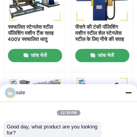
कारखाने का दौरा
स्वचालित स्टेनलेस स्टील
पीसने की टंकी पॉलिशिंग
पॉलिशिंग मशीन टैंक सतह
मशीन स्टील शेल स्टेनलेस
गुणवत्ता नियंत्रण
400V स्वचालित धातु
स्टील के लिए नीचे की सतह
जांच भेजें
जांच भेजें
हमसे संपर्क करें
समाचार
sale
मामले
12:39 PM
एक उद्धरण का अनुरोध करें
Good day, what product are you looking 
for?
टैंक पॉलिशिंग मशीन
फिल्टर आवास सतह टैंक
स्टील मेटल डिश एंड पॉलिशिंग