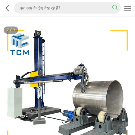
2
/
7