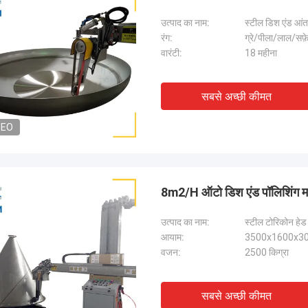
उत्पाद का नाम:
स्टील डिश एंड आं
रंग:
ग्रे/पीला/लाल/सफ
वारंटी:
18 महीना
सबसे अच्छी कीमत
DEO
8m2/H ऑटो डिश एंड पॉलिशिंग मश
उत्पाद का नाम:
स्टील टोरिकोन हेड
आयाम:
3500x1600x30
वजन:
2500 किग्रा
सबसे अच्छी कीमत