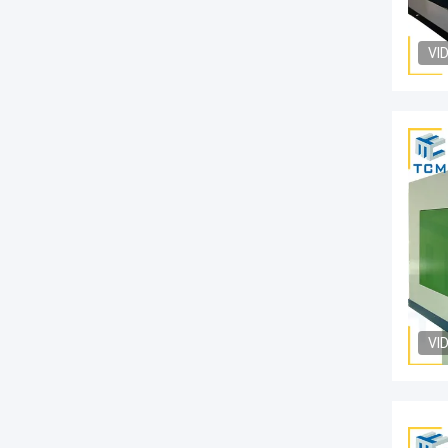
VI
VI