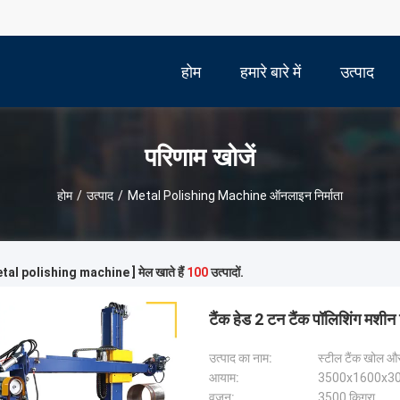
होम
हमारे बारे में
उत्पाद
परिणाम खोजें
होम
/
उत्पाद
/
Metal Polishing Machine ऑनलाइन निर्माता
metal polishing machine ] मेल खाते हैं
100
उत्पादों.
टैंक हेड 2 टन टैंक पॉलिशिंग मशीन
उत्पाद का नाम:
स्टील टैंक खोल औ
आयाम:
3500x1600x30
वजन:
3500 किग्रा