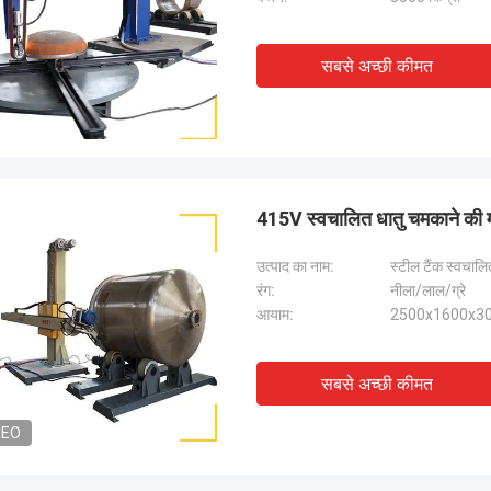
सबसे अच्छी कीमत
415V स्वचालित धातु चमकाने की म
उत्पाद का नाम:
स्टील टैंक स्वचाल
रंग:
नीला/लाल/ग्रे
आयाम:
2500x1600x30
सबसे अच्छी कीमत
DEO