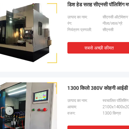
डिश हेड सतह सीएनसी पॉलिशिंग मश
उत्पाद का नाम:
सीएनसी ऑटोमेशन स
रंग:
नीला/लाल/ग्रे
नियंत्रण प्रणाली:
सीएनसी
सबसे अच्छी कीमत
1300 किलो 380V कोहनी आईडी अं
उत्पाद का नाम:
स्वचालित पॉलिशिं
आयाम:
2100x1400x20
वजन:
1300 किग्रा