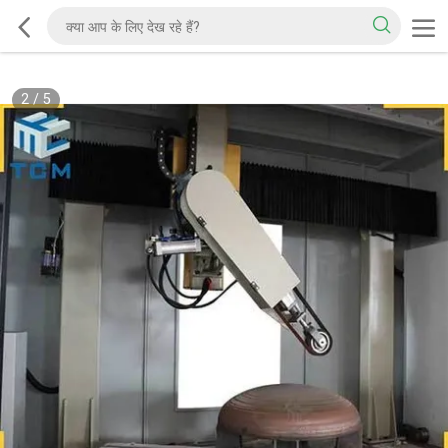
2
/
5