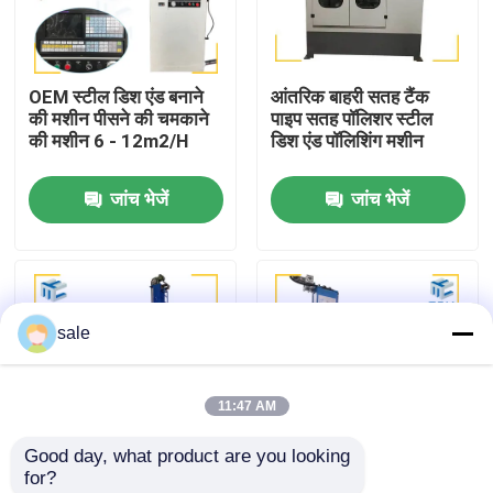
कारखाने का दौरा
OEM स्टील डिश एंड बनाने
आंतरिक बाहरी सतह टैंक
की मशीन पीसने की चमकाने
पाइप सतह पॉलिशर स्टील
गुणवत्ता नियंत्रण
की मशीन 6 - 12m2/H
डिश एंड पॉलिशिंग मशीन
जांच भेजें
जांच भेजें
हमसे संपर्क करें
समाचार
sale
मामले
11:47 AM
एक उद्धरण का अनुरोध करें
Good day, what product are you looking 
for?
टैंक पॉलिशिंग मशीन
विद्युत चुम्बकीय सीएनसी टैंक
स्टील डिश 7000 मिमी