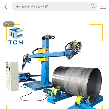
2
/
6