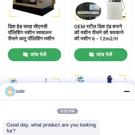
कारखाने का दौरा
डिश हेड सतह सीएनसी
OEM स्टील डिश एंड बनाने
पॉलिशिंग मशीन स्वचालन
की मशीन पीसने की चमकाने
गुणवत्ता नियंत्रण
पीसने धातु पॉलिशिंग मशीन
की मशीन 6 - 12m2/H
जांच भेजें
जांच भेजें
हमसे संपर्क करें
समाचार
sale
मामले
5:25 PM
एक उद्धरण का अनुरोध करें
Good day, what product are you looking 
for?
टैंक पॉलिशिंग मशीन
आंतरिक बाहरी सतह टैंक
विद्युत चुम्बकीय सीएनसी टैंक