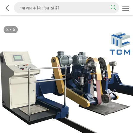
2
/
6