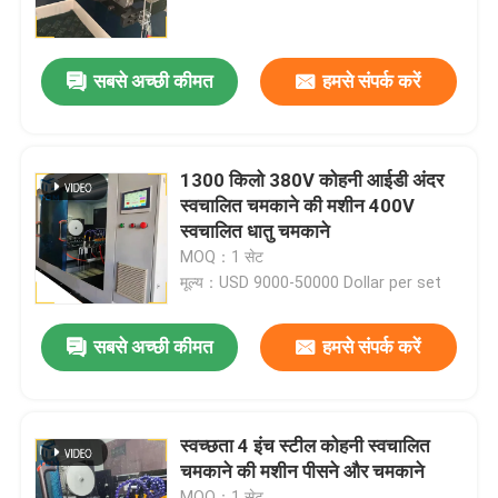
कारखाने का दौरा
सबसे अच्छी कीमत
हमसे संपर्क करें
गुणवत्ता नियंत्रण
1300 किलो 380V कोहनी आईडी अंदर
हमसे संपर्क करें
स्वचालित चमकाने की मशीन 400V
स्वचालित धातु चमकाने
MOQ：1 सेट
समाचार
मूल्य：USD 9000-50000 Dollar per set
मामले
सबसे अच्छी कीमत
हमसे संपर्क करें
एक उद्धरण का अनुरोध करें
स्वच्छता 4 इंच स्टील कोहनी स्वचालित
चमकाने की मशीन पीसने और चमकाने
टैंक पॉलिशिंग मशीन
MOQ：1 सेट