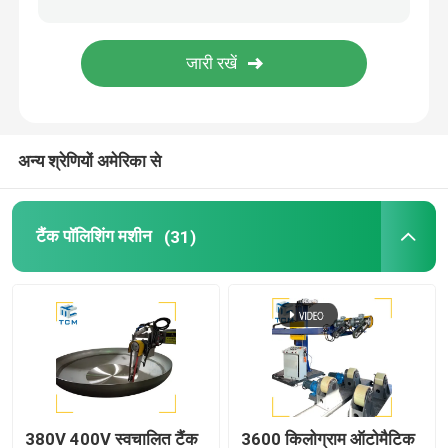
वेल्ड पॉलिशिंग मशीन
शंकु झुकने की मशीन
अन्य श्रेणियों अमेरिका से
पॉलिशिंग उपभोग्य
टैंक पॉलिशिंग मशीन
(31)
वेल्डिंग मशीनें
380V 400V स्वचालित टैंक
3600 किलोग्राम ऑटोमैटिक