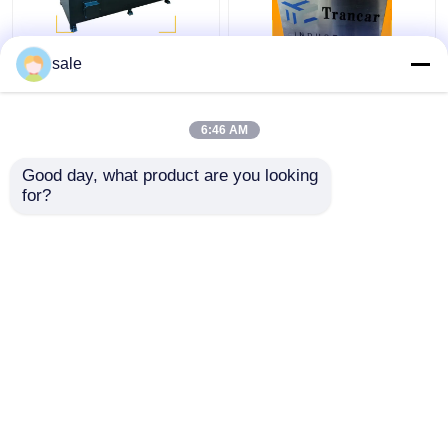
स्टील मेटल वायर 2m/S
120 - 200 मीटर/घंटा
sale
पॉलिशिंग मशीन रॉड्स सैंडिंग
स्वचालित रॉड जंग हटाने की
डेस्केल स्लीविंग मशीन
मशीन तार की सतह पीसना
6:46 AM
सबसे अच्छी कीमत
सबसे अच्छी कीमत
Good day, what product are you looking 
for?
हमसे संपर्क करें
हमसे संपर्क करें
और देखो
होम
हमारे बारे में
हमसे संपर्क करें
साइटमैप
गोपनीयता नीति